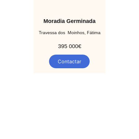
Moradia Germinada
Travessa dos  Moinhos, Fátima 
395 000€
Contactar
Contactos
Conte com o nosso apoio para todas as suas questões !
E-MAIL
modernexuberancia@gmail.com
TELEFONE