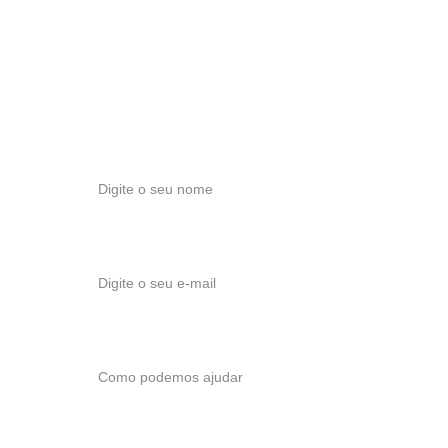
+351 911 952 929
ESCRITÓRIO
Travessa Nossa Sra das Vitórias, nº 96
2495-421, Fátima
Nome*
E-mail*
Como podemos ajudar ?*